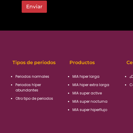
Enviar
Tipos de periodos
Productos
Ce
Periodos normales​
MIA hiper larga
¿
Periodos híper
MIA hiper extra larga
C
abundantes​
MIA super active
Otro tipo de periodos​
MIA super nocturna
MIA super hiperflujo