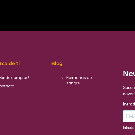
rca de ti
Blog
New
Dónde comprar?
Hermanas de
sangre
ontacto
Suscrí
noved
Intro
Introdu