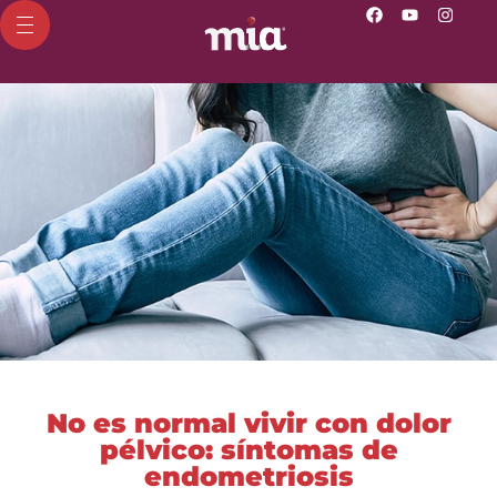
No es normal vivir con dolor
pélvico: síntomas de
endometriosis