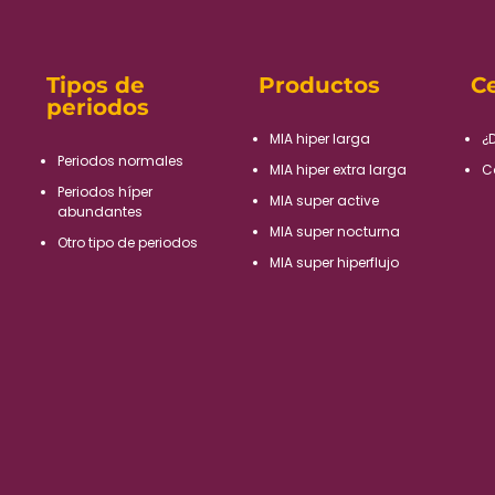
Tipos de
Productos
Ce
periodos
MIA hiper larga
¿
Periodos normales​
MIA hiper extra larga
C
Periodos híper
MIA super active
abundantes​
MIA super nocturna
Otro tipo de periodos​
MIA super hiperflujo