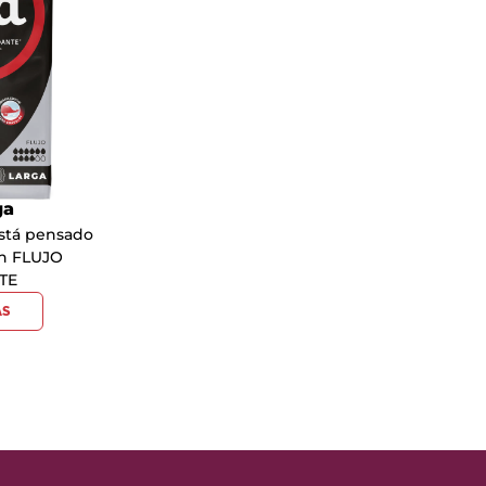
ga
está pensado
on FLUJO
TE
ÁS