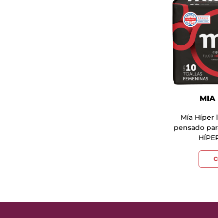
MIA 
Mía Híper 
pensado par
HÍPE
C