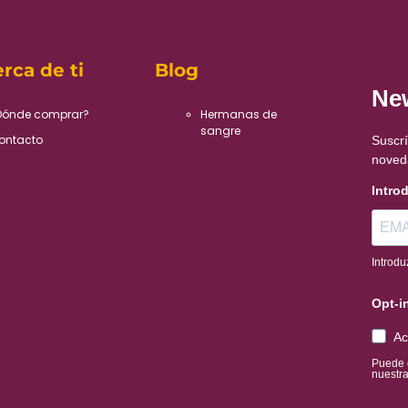
rca de ti
Blog
New
Dónde comprar?
Hermanas de
sangre
ontacto
Suscrí
noved
Intro
Introdu
Opt-i
Ac
Puede 
nuestra